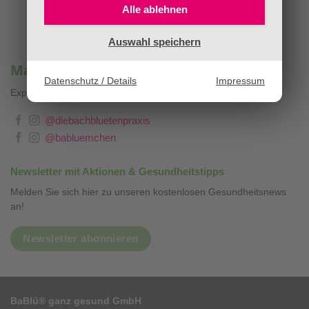
Alle ablehnen
Auswahl speichern
Mag. Sandra Stopar & BaBlümchen®
Datenschutz / Details
Impressum
Expertenwissen, Blog & Liebevolles
❤
@diebachbluetenpraxis
@babluemchen
Newsletter mit Aktionen & Gesundheitstipps
Melden Sie sich hier zu unseren kostenlosen Gesundheitsnews
an!
Newsletter abonnieren
BaBlü® ganz gesund GmbH