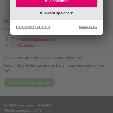
Alle ablehnen
Auswahl speichern
Mag. Sandra Stopar & BaBlümchen®
Datenschutz / Details
Impressum
Expertenwissen, Blog & Liebevolles
❤
@diebachbluetenpraxis
@babluemchen
Newsletter mit Aktionen & Gesundheitstipps
Melden Sie sich hier zu unseren kostenlosen Gesundheitsnews
an!
Newsletter abonnieren
BaBlü® ganz gesund GmbH
Plüddemanngasse 39/1