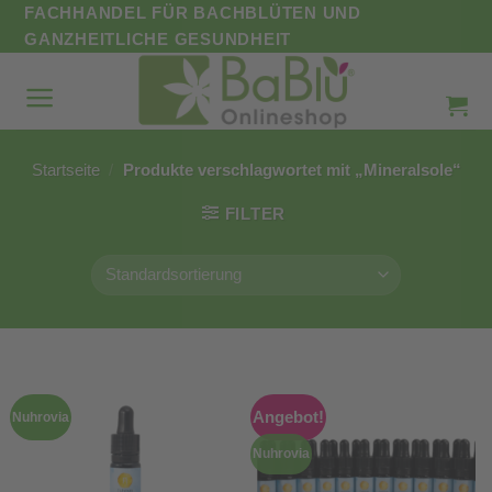
Zum
FACHHANDEL FÜR BACHBLÜTEN UND
Inhalt
GANZHEITLICHE GESUNDHEIT
springen
Startseite
/
Produkte verschlagwortet mit „Mineralsole“
FILTER
Angebot!
Nuhrovia
Nuhrovia