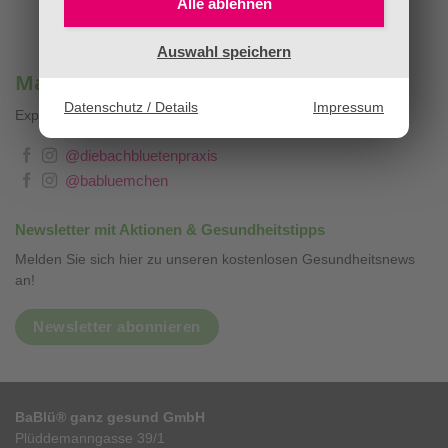
Alle ablehnen
Auswahl speichern
Mag. Sandra Stopar & BaBlümchen®
Datenschutz / Details
Impressum
Expertenwissen, Blog & Liebevolles
❤
@diebachbluetenpraxis
@babluemchen
Newsletter mit Aktionen & Gesundheitstipps
Melden Sie sich hier zu unseren kostenlosen Gesundheitsnews
an!
Newsletter abonnieren
BaBlü® ganz gesund GmbH
Plüddemanngasse 39/1