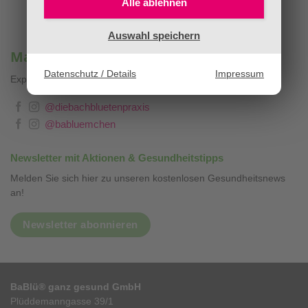
Alle ablehnen
Auswahl speichern
Mag. Sandra Stopar & BaBlümchen®
Datenschutz / Details
Impressum
Expertenwissen, Blog & Liebevolles
❤
@diebachbluetenpraxis
@babluemchen
Newsletter mit Aktionen & Gesundheitstipps
Melden Sie sich hier zu unseren kostenlosen Gesundheitsnews
an!
Newsletter abonnieren
BaBlü® ganz gesund GmbH
Plüddemanngasse 39/1