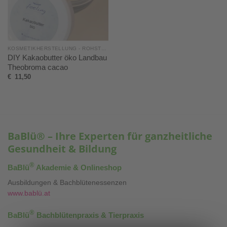
KOSMETIKHERSTELLUNG - ROHSTOFFE, SETS & MEHR
DIY Kakaobutter öko Landbau
Theobroma cacao
€
11,50
BaBlü® – Ihre Experten für ganzheitliche
Gesundheit & Bildung
®
BaBlü
Akademie & Onlineshop
Ausbildungen & Bachblütenessenzen
www.bablü.at
®
BaBlü
Bachblütenpraxis & Tierpraxis