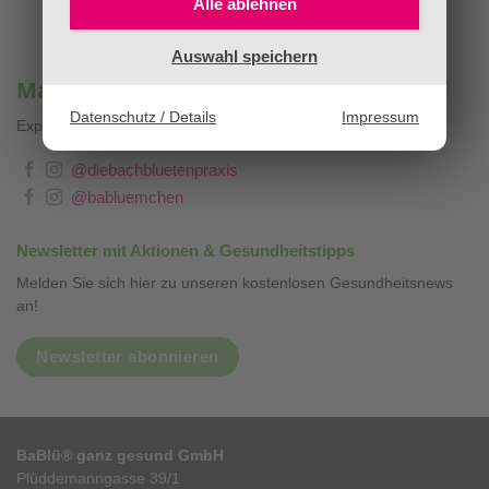
Alle ablehnen
Auswahl speichern
Mag. Sandra Stopar & BaBlümchen®
Datenschutz / Details
Impressum
Expertenwissen, Blog & Liebevolles
❤
@diebachbluetenpraxis
@babluemchen
Newsletter mit Aktionen & Gesundheitstipps
Melden Sie sich hier zu unseren kostenlosen Gesundheitsnews
an!
Newsletter abonnieren
BaBlü® ganz gesund GmbH
Plüddemanngasse 39/1