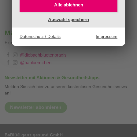
Alle ablehnen
Auswahl speichern
Mag. Sandra Stopar & BaBlümchen®
Datenschutz / Details
Impressum
Expertenwissen, Blog & Liebevolles
❤
@diebachbluetenpraxis
@babluemchen
Newsletter mit Aktionen & Gesundheitstipps
Melden Sie sich hier zu unseren kostenlosen Gesundheitsnews
an!
Newsletter abonnieren
BaBlü® ganz gesund GmbH