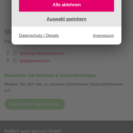
Alle ablehnen
Auswahl speichern
Mag. Sandra Stopar & BaBlümchen®
Datenschutz / Details
Impressum
Expertenwissen, Blog & Liebevolles
❤
@diebachbluetenpraxis
@babluemchen
Newsletter mit Aktionen & Gesundheitstipps
Melden Sie sich hier zu unseren kostenlosen Gesundheitsnews
an!
Newsletter abonnieren
BaBlü® ganz gesund GmbH