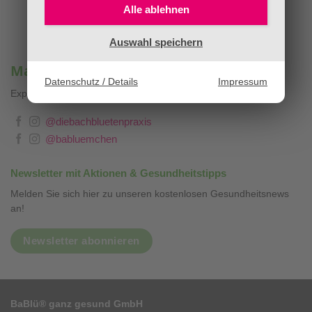
Alle ablehnen
Auswahl speichern
Mag. Sandra Stopar & BaBlümchen®
Datenschutz / Details
Impressum
Expertenwissen, Blog & Liebevolles
❤
@diebachbluetenpraxis
@babluemchen
Newsletter mit Aktionen & Gesundheitstipps
Melden Sie sich hier zu unseren kostenlosen Gesundheitsnews
an!
Newsletter abonnieren
BaBlü® ganz gesund GmbH