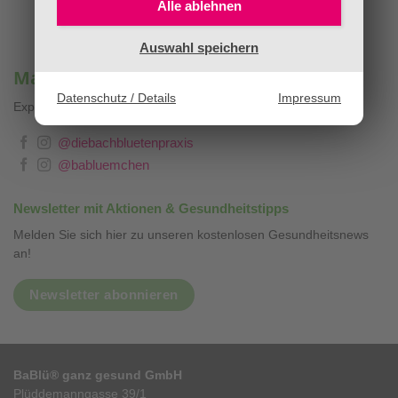
Alle ablehnen
Auswahl speichern
Mag. Sandra Stopar & BaBlümchen®
Datenschutz / Details
Impressum
Expertenwissen, Blog & Liebevolles
❤
@diebachbluetenpraxis
@babluemchen
Newsletter mit Aktionen & Gesundheitstipps
Melden Sie sich hier zu unseren kostenlosen Gesundheitsnews
an!
Newsletter abonnieren
BaBlü® ganz gesund GmbH
Plüddemanngasse 39/1