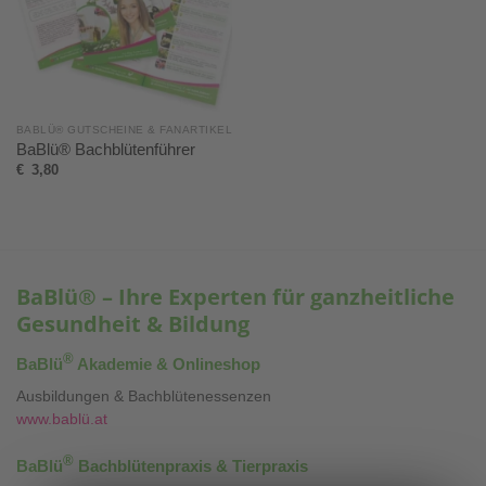
BABLÜ® GUTSCHEINE & FANARTIKEL
BaBlü® Bachblütenführer
€
3,80
BaBlü® – Ihre Experten für ganzheitliche
Gesundheit & Bildung
®
BaBlü
Akademie & Onlineshop
Ausbildungen & Bachblütenessenzen
www.bablü.at
®
BaBlü
Bachblütenpraxis & Tierpraxis