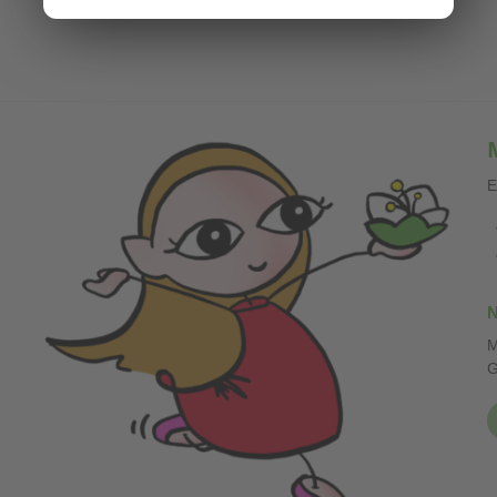
E
N
M
G