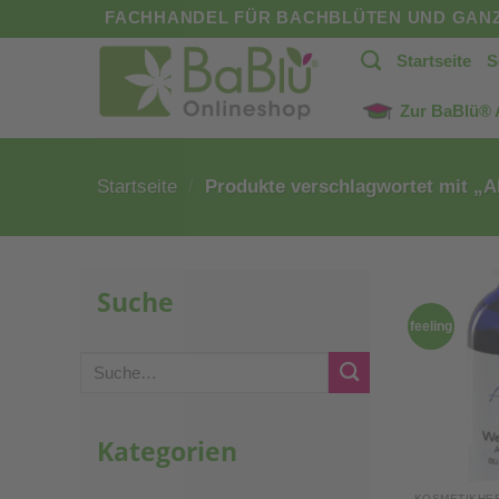
Zum
FACHHANDEL FÜR BACHBLÜTEN UND GANZ
Inhalt
Startseite
S
springen
Zur BaBlü®
Startseite
/
Produkte verschlagwortet mit „A
Suche
feeling
Suche
nach:
Kategorien