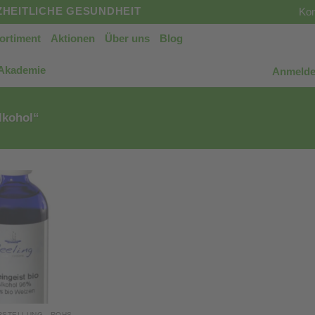
HEITLICHE GESUNDHEIT
Kon
ortiment
Aktionen
Über uns
Blog
 Akademie
Anmelde
lkohol“
KOSMETIKHERSTELLUNG - ROHSTOFFE, SETS & MEHR