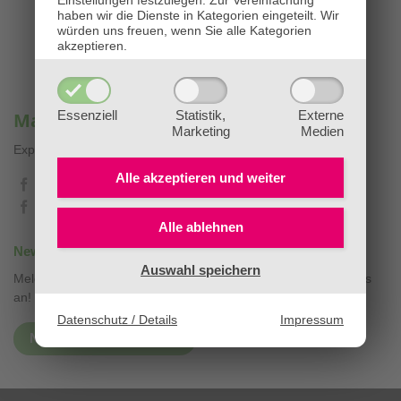
Einstellungen festzulegen.
Zur Vereinfachung
haben wir die Dienste in Kategorien eingeteilt. Wir
würden uns freuen, wenn Sie alle Kategorien
akzeptieren.
Essenziell
Statistik,
Externe
Mag. Sandra Stopar & BaBlümchen®
Marketing
Medien
Expertenwissen, Blog & Liebevolles
❤
Alle akzeptieren und
weiter
@diebachbluetenpraxis
@babluemchen
Alle ablehnen
Newsletter mit Aktionen & Gesundheitstipps
Auswahl speichern
Melden Sie sich hier zu unseren kostenlosen Gesundheitsnews
an!
Datenschutz / Details
Impressum
Newsletter abonnieren