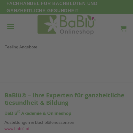
Zum
FACHHANDEL FÜR BACHBLÜTEN UND
Inhalt
GANZHEITLICHE GESUNDHEIT
springen
Feeling Angebote
BaBlü® – Ihre Experten für ganzheitliche
Gesundheit & Bildung
®
BaBlü
Akademie & Onlineshop
Ausbildungen & Bachblütenessenzen
www.bablü.at